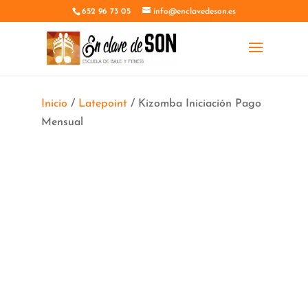
652 96 73 05
info@enclavedeson.es
Inicio
/
Latepoint
/ Kizomba Iniciación Pago
Mensual