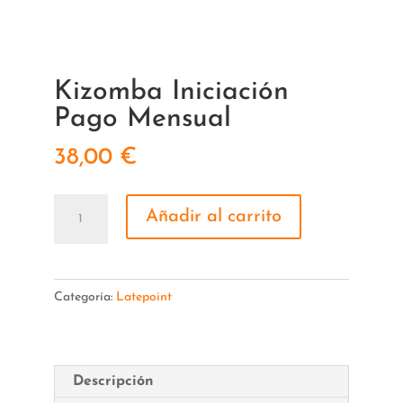
Kizomba Iniciación
Pago Mensual
38,00
€
Kizomba
Añadir al carrito
Iniciación
Pago
Mensual
Categoría:
Latepoint
cantidad
Descripción