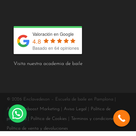
Valoración en Google
4.8
Basado en 64 opiniones
Visita nuestra academia de baile
© 2026 Enclavedeson – Escuela de baile en Pamplona |
Agencia
Inboost Marketing
|
Aviso Legal
|
Política de
privacidad
|
Política de Cookies
|
Términos y condiciones
|
Política de venta y devoluciones