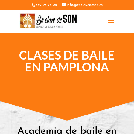
652 96 73 05
info@enclavedeson.es
CLASES DE BAILE
EN PAMPLONA
Academia de baile en