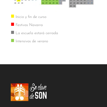
■
Inicio y fin de curso
■
Festivos Navarra
■
La escuela estará cerrada
■
Intensivos de verano