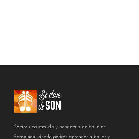
BIENVENIDA
Inscríbete ahora, y prueba tu primera
clase totalmente ¡Gratis!
INSCRIBETE
Somos una escuela y academia de baile en
Pamplona donde podrás aprender a bailar y