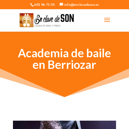
652 96 73 05
info@enclavedeson.es
Academia de baile
en Berriozar