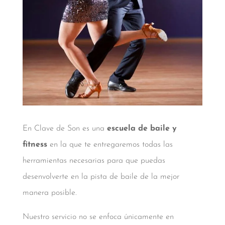
En Clave de Son es una
escuela de baile y
fitness
en la que te entregaremos todas las
herramientas necesarias para que puedas
desenvolverte en la pista de baile de la mejor
manera posible.
Nuestro servicio no se enfoca únicamente en