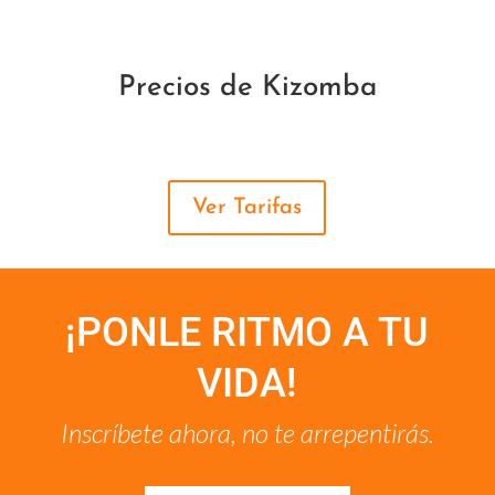
Precios de Kizomba
Ver Tarifas
¡PONLE RITMO A TU
VIDA!
Inscríbete ahora, no te arrepentirás.