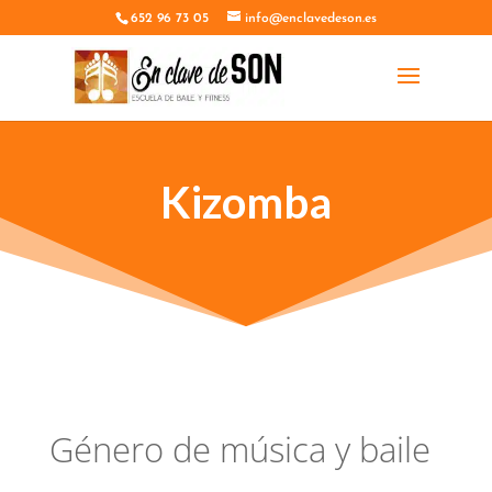
652 96 73 05
info@enclavedeson.es
Kizomba
Género de música y baile