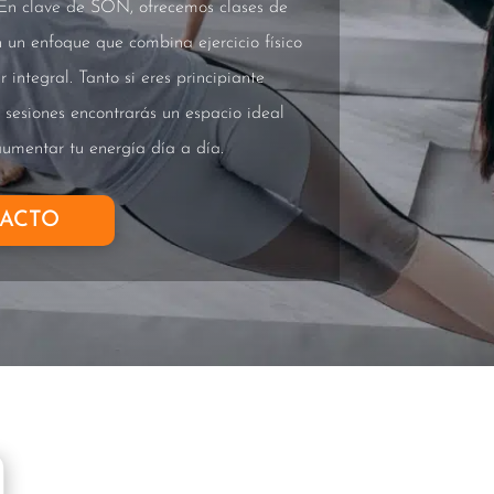
 En clave de SON, ofrecemos clases de
n un enfoque que combina ejercicio físico
 integral. Tanto si eres principiante
s sesiones encontrarás un espacio ideal
 aumentar tu energía día a día.
ACTO