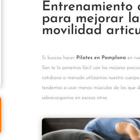
Entrenamiento 
para mejorar la
movilidad artic
Si buscas hacer
Pilates en Pamplona
en nue
Son te lo ponemos fácil con los mejores precio
cotidiana a menudo utilizamos nuestro cuerpo 
tendemos a usar menos músculos de los que 
sobrecargamos en exceso otros.