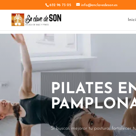
652 96 73 05
info@enclavedeson.es
Inic
PILATES E
PAMPLON
Si buscas mejorar tu postura, fortalecer tu