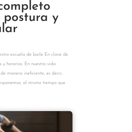
completo
 postura y
ular
stra escuela de baile En clave de
s y horarios. En nuestra vida
de manera ineficiente, es decir,
disponemos, al mismo tiempo que