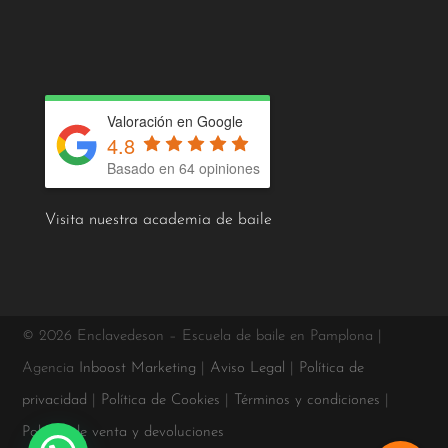
Valoración en Google
4.8
Basado en 64 opiniones
Visita nuestra academia de baile
© 2026 Enclavedeson – Escuela de baile en Pamplona |
Agencia
Inboost Marketing
|
Aviso Legal
|
Política de
privacidad
|
Política de Cookies
|
Términos y condiciones
|
Política de venta y devoluciones