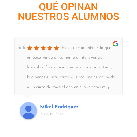
QUÉ OPINAN
NUESTROS ALUMNOS
Es una academia en la que
empecé yendo únicamente a intensivos de
Kizomba. Con lo bien que lleva las clases Itziar,
lo amenas e instructivas que son, me he animado
a un curso de todo el año en el que estoy muy
contento y satisfecho
Mikel Rodriguez
19:06 12 Oct 25