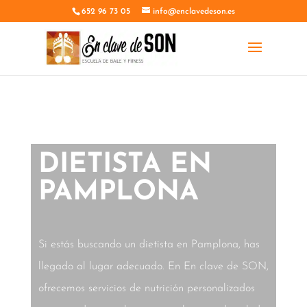
652 96 73 05
info@enclavedeson.es
DIETISTA EN
PAMPLONA
Si estás buscando un dietista en Pamplona, has
llegado al lugar adecuado. En En clave de SON,
ofrecemos servicios de nutrición personalizados