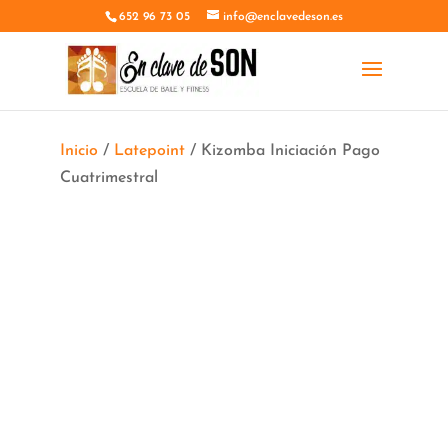
652 96 73 05
info@enclavedeson.es
Inicio
/
Latepoint
/ Kizomba Iniciación Pago
Cuatrimestral