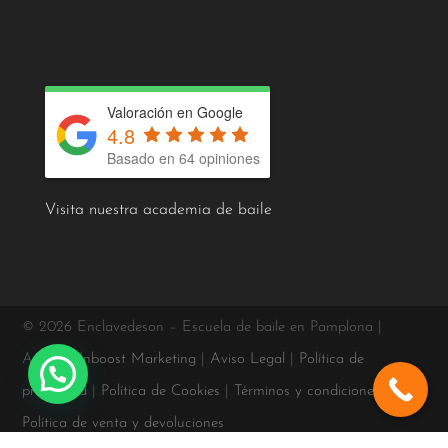
Valoración en Google
4.8
Basado en 64 opiniones
Visita nuestra academia de baile
© 2026 Enclavedeson – Escuela de baile en Pamplona |
Agencia
Inboost Marketing
|
Aviso Legal
|
Política de
privacidad
|
Política de Cookies
|
Términos y condiciones
|
Política de venta y devoluciones