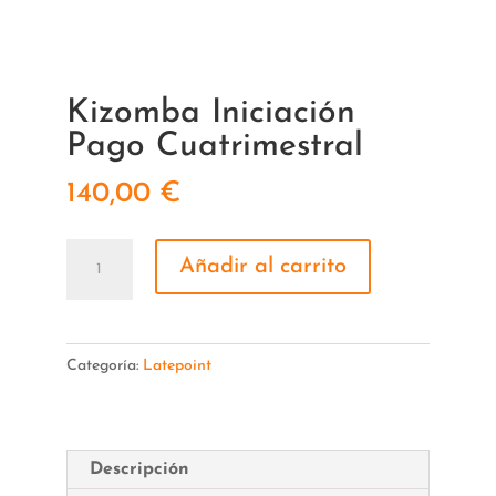
Kizomba Iniciación
Pago Cuatrimestral
140,00
€
Kizomba
Añadir al carrito
Iniciación
Pago
Cuatrimestral
Categoría:
Latepoint
cantidad
Descripción