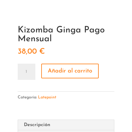
Kizomba Ginga Pago
Mensual
38,00
€
Kizomba
Añadir al carrito
Ginga
Pago
Mensual
Categoría:
Latepoint
cantidad
Descripción