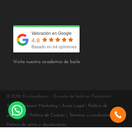
Valoración en Google
4.8
Basado en 64 opiniones
Visita nuestra academia de baile
© 2026 Enclavedeson – Escuela de baile en Pamplona |
Agencia
Inboost Marketing
|
Aviso Legal
|
Política de
privacidad
|
Política de Cookies
|
Términos y condiciones
|
Política de venta y devoluciones