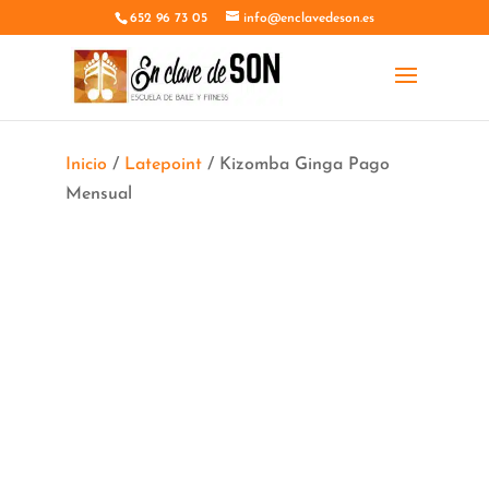
652 96 73 05
info@enclavedeson.es
Inicio
/
Latepoint
/ Kizomba Ginga Pago
Mensual