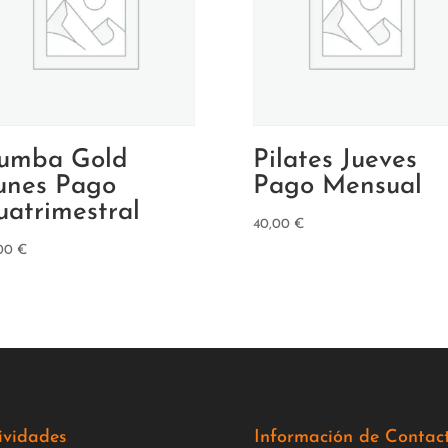
umba Gold
Pilates Jueves
unes Pago
Pago Mensual
uatrimestral
40,00
€
,00
€
ividades
Información de Contac