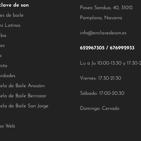
clave de son
Paseo Sandua, 40, 31012
es de baile
Pamplona, Navarra
es Latinos
info@enclavedeson.es
ba
tes
652967305
/
676992933
a
Lu a Ju 10:00-13:30 y 17:30-
ista
vidades
Viernes: 17:30-21:30
ela de Baile Ansoáin
Sábado: 17:00-20:30
ela de Baile Berriozar
ela de Baile San Jorge
Domingo: Cerrado
a Web