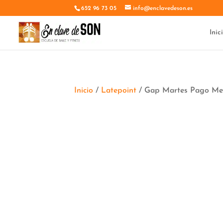
652 96 73 05
info@enclavedeson.es
Inic
Inicio
/
Latepoint
/ Gap Martes Pago Me