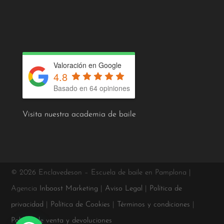
Valoración en Google
4.8
Basado en 64 opiniones
Visita nuestra academia de baile
© 2026 Enclavedeson – Escuela de baile en Pamplona |
Agencia
Inboost Marketing
|
Aviso Legal
|
Política de
privacidad
|
Política de Cookies
|
Términos y condiciones
|
Política de venta y devoluciones