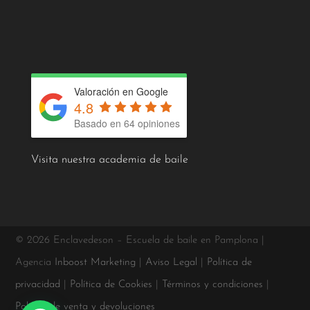
Valoración en Google
4.8
Basado en 64 opiniones
Visita nuestra academia de baile
© 2026 Enclavedeson – Escuela de baile en Pamplona |
Agencia
Inboost Marketing
|
Aviso Legal
|
Política de
privacidad
|
Política de Cookies
|
Términos y condiciones
|
Política de venta y devoluciones