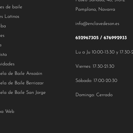
Paseo Sandua, 40, 31012
es de baile
Pamplona, Navarra
es Latinos
info@enclavedeson.es
ba
tes
652967305
/
676992933
a
Lu a Ju 10:00-13:30 y 17:30-
ista
vidades
Viernes: 17:30-21:30
ela de Baile Ansoáin
Sábado: 17:00-20:30
ela de Baile Berriozar
ela de Baile San Jorge
Domingo: Cerrado
a Web