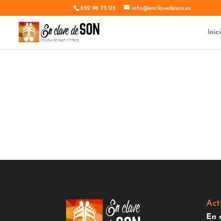
652 96 73 05
info@enclavedeson.es
Inic
Inscribi
Act
En 