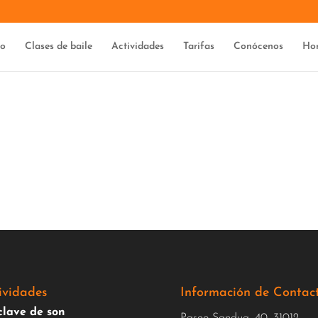
io
Clases de baile
Actividades
Tarifas
Conócenos
Hor
PRUEBA DE BIENVENIDA!
te ahora, y prueba tu primera clase – totalmente
INSCRIBETE
ividades
Información de Contac
clave de son