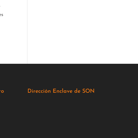
e
es
to
Dirección Enclave de SON