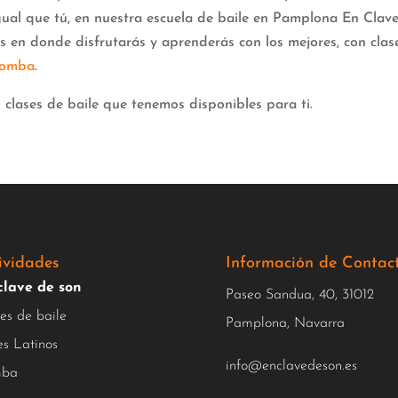
igual que tú, en nuestra escuela de baile en Pamplona En Clav
 en donde disfrutarás y aprenderás con los mejores, con clas
zomba
.
 clases de baile que tenemos disponibles para ti.
ividades
Información de Contac
clave de son
Paseo Sandua, 40, 31012
es de baile
Pamplona, Navarra
es Latinos
info@enclavedeson.es
ba