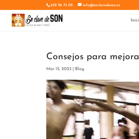
652 96 73 05
info@enclavedeson.es
Inic
Consejos para mejorar
Mar 15, 2023
|
Blog