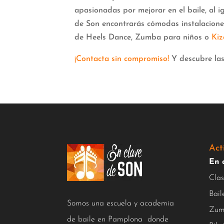
apasionadas por mejorar en el baile, al 
de Son encontrarás cómodas instalaciones
de Heels Dance, Zumba para niños o
Ki
¡Contacta sin compromiso!
Y descubre las
Act
En 
Clas
Bail
Somos una escuela y academia
Zum
de baile en Pamplona donde