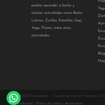
Pila
podrás aprender a bailar y
Yog
realizar actividades como Bailes
Diet
Latinos, Zumba, Kizomba, Gap,
Acti
Yoga, Pilates, entre otras
Escu
actividades.
Escu
Escu
Blog
Map
© 2026 Enclavedeson – Escuela de baile en Pamplona | A
condiciones
|
Política de venta y devoluciones