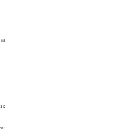
les
rzo
es.