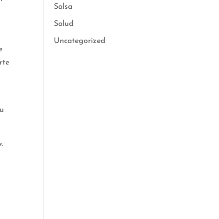
Salsa
Salud
Uncategorized
e
rte
tu
e.