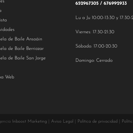
tes
652967305
/
676992933
a
Lu a Ju 10:00-13:30 y 17:30-
ista
vidades
Viernes: 17:30-21:30
ela de Baile Ansoáin
Sábado: 17:00-20:30
ela de Baile Berriozar
ela de Baile San Jorge
Domingo: Cerrado
a Web
gencia
Inboost Marketing
|
Aviso Legal
|
Política de privacidad
|
Políti