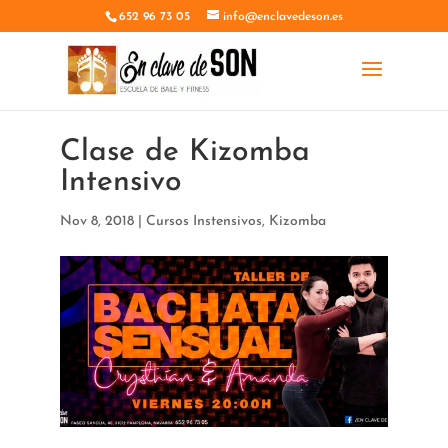
652 96 73 05
info@enclavedeson.es
Clase de Kizomba
Intensivo
Nov 8, 2018
|
Cursos Instensivos
,
Kizomba