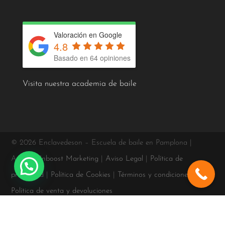
Valoración en Google
4.8
Basado en 64 opiniones
Visita nuestra academia de baile
© 2026 Enclavedeson – Escuela de baile en Pamplona |
Agencia
Inboost Marketing
|
Aviso Legal
|
Política de
privacidad
|
Política de Cookies
|
Términos y condiciones
|
Política de venta y devoluciones